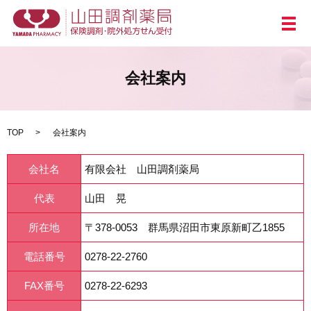
メ
会社案内
TOP
会社案内
会社名
有限会社 山田調剤薬局
代表
山田 晃
所在地
〒378-0053 群馬県沼田市東原新町乙1855
電話番号
0278-22-2760
FAX番号
0278-22-6293